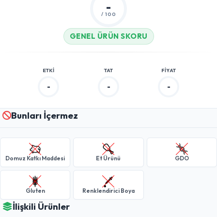
-
/ 100
GENEL ÜRÜN SKORU
ETKI
TAT
FIYAT
-
-
-
Bunları İçermez
Domuz Katkı Maddesi
Et Ürünü
GDO
Gluten
Renklendirici Boya
İlişkili Ürünler